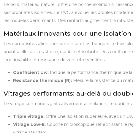
Le bois, matériau naturel, offre une bonne isolation si l’esse
ses propriétés isolantes. Le PVC a évolué: les profilés modern
les modèles performants. Des renforts augmentent la robustes
Matériaux innovants pour une isolation
Les composites allient performance et esthétique. Le bois-alum
quant à elle, est résistante, durable et isolante. Des coeffici
leur durabilité et résistance doivent être vérifiées.
Coefficient Uw:
Indique la performance thermique de la por
Résistance thermique (R):
Mesure la résistance du maté
Vitrages performants: au-delà du doubl
Le vitrage contribue significativement à l’isolation. Le doub
Triple vitrage:
Offre une isolation supérieure, avec un U
Vitrage Low-E:
Couche microscopique réfléchissant le ray
vitrage standard.