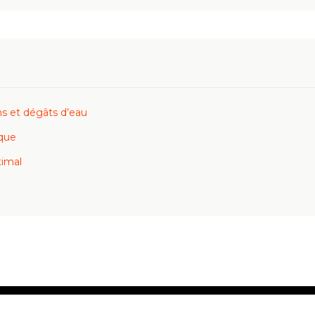
ns et dégâts d’eau
ique
timal