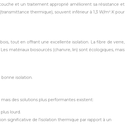
ticouche et un traitement approprié améliorent sa résistance et
 (transmittance thermique), souvent inférieur à 1,3 W/m².K pour
s, tout en offrant une excellente isolation. La fibre de verre,
. Les matériaux biosourcés (chanvre, lin) sont écologiques, mais
 bonne isolation.
 mais des solutions plus performantes existent:
plus lourd.
n significative de l’isolation thermique par rapport à un