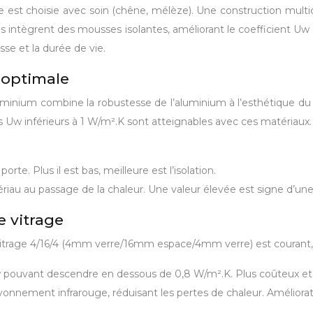
nce est choisie avec soin (chêne, mélèze). Une construction mul
es intègrent des mousses isolantes, améliorant le coefficient Uw
se et la durée de vie.
 optimale
inium combine la robustesse de l’aluminium à l’esthétique du boi
ents Uw inférieurs à 1 W/m².K sont atteignables avec ces matériaux
te. Plus il est bas, meilleure est l’isolation.
riau au passage de la chaleur. Une valeur élevée est signe d’une
e vitrage
le vitrage 4/16/4 (4mm verre/16mm espace/4mm verre) est courant,
w pouvant descendre en dessous de 0,8 W/m².K. Plus coûteux et 
onnement infrarouge, réduisant les pertes de chaleur. Amélioratio