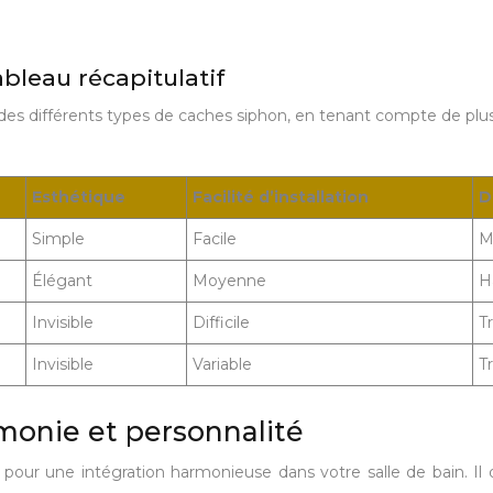
bleau récapitulatif
des différents types de caches siphon, en tenant compte de plusie
Esthétique
Facilité d’installation
D
Simple
Facile
M
Élégant
Moyenne
H
Invisible
Difficile
T
Invisible
Variable
T
armonie et personnalité
pour une intégration harmonieuse dans votre salle de bain. Il do