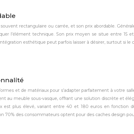
dable
 souvent rectangulaire ou carrée, et son prix abordable. Généra
quer l’élément technique. Son prix moyen se situe entre 15 
égration esthétique peut parfois laisser à désirer, surtout si le c
nnalité
 formes et de matériaux pour s’adapter parfaitement à votre sall
ment au meuble sous-vasque, offrant une solution discrète et élég
ix est plus élevé, variant entre 40 et 180 euros en fonction
iron 70% des consommateurs optent pour des caches design pour 