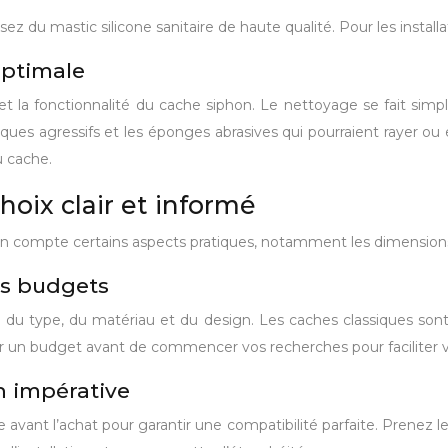
ilisez du mastic silicone sanitaire de haute qualité. Pour les instal
optimale
ct et la fonctionnalité du cache siphon. Le nettoyage se fait s
iques agressifs et les éponges abrasives qui pourraient rayer ou
u cache.
oix clair et informé
n compte certains aspects pratiques, notamment les dimensions, l
es budgets
 du type, du matériau et du design. Les caches classiques sont
inir un budget avant de commencer vos recherches pour faciliter v
n impérative
he avant l’achat pour garantir une compatibilité parfaite. Prenez