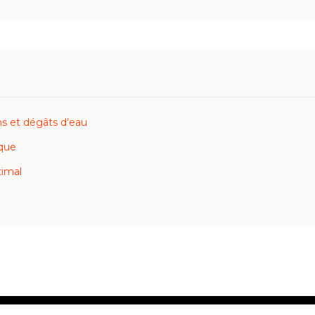
ns et dégâts d’eau
ique
timal