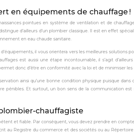
ert en équipements de chauffage !
aissances pointues en système de ventilation et de chauffage, c
distingue d’ailleurs d’un plombier classique. Il est en effet spéci
onnement en eau chaude sanitaire.
’équipements, il vous orientera vers les meilleures solutions po
uffages est aussi une étape incontournable, il s’agit d’ailleurs
rmet donc d’être en conformité avec la loi et de minimiser les 
servation ainsi qu’une bonne condition physique puisque dans ce
, voire pénibles. Et surtout, un bon sens de la communication es
plombier-chauffagiste
ompétent et fiable. Par conséquent, vous devez prendre en compte 
crit au Registre du commerce et des sociétés ou au Répertoire des