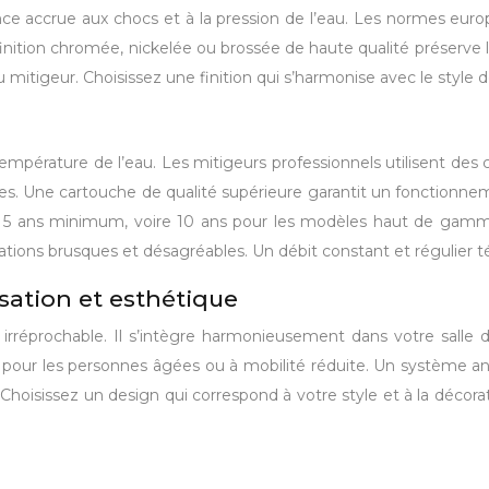
nce accrue aux chocs et à la pression de l’eau. Les normes eu
nition chromée, nickelée ou brossée de haute qualité préserve l’e
du mitigeur. Choisissez une finition qui s’harmonise avec le style d
 température de l’eau. Les mitigeurs professionnels utilisent de
res. Une cartouche de qualité supérieure garantit un fonctionne
5 ans minimum, voire 10 ans pour les modèles haut de gamme. C
ariations brusques et désagréables. Un débit constant et régulier
isation et esthétique
 irréprochable. Il s’intègre harmonieusement dans votre salle 
 pour les personnes âgées ou à mobilité réduite. Un système ant
Choisissez un design qui correspond à votre style et à la décorati