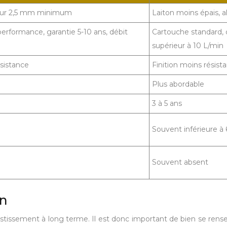
sseur 2,5 mm minimum
Laiton moins épais, al
rformance, garantie 5-10 ans, débit
Cartouche standard, d
supérieur à 10 L/min
sistance
Finition moins résist
Plus abordable
3 à 5 ans
Souvent inférieure à 
Souvent absent
en
stissement à long terme. Il est donc important de bien se rense