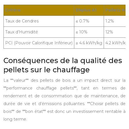
Critère
ENplus A1
Pellets No
Taux de Cendres
≤ 0.7%
1.2%
Taux d’Humidité
≤ 10%
12%
PCI (Pouvoir Calorifique Inférieur)
≥ 4.6 kWh/kg
4.2 kWh/kg
Conséquences de la qualité des
pellets sur le chauffage
La **valeur** des pellets de bois a un impact direct sur la
**performance chauffage pellets**, tant en termes de
rendement et de consommation que de maintenance, de
durée de vie et d’émissions polluantes. **Choisir pellets de
bois** de **bon état** est donc un investissement rentable à
long terme.