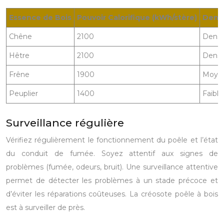
Essence de Bois
Pouvoir Calorifique (kWh/stère)
Dens
Chêne
2100
Dens
Hêtre
2100
Dens
Frêne
1900
Moye
Peuplier
1400
Faible
Surveillance régulière
Vérifiez régulièrement le fonctionnement du poêle et l’état
du conduit de fumée. Soyez attentif aux signes de
problèmes (fumée, odeurs, bruit). Une surveillance attentive
permet de détecter les problèmes à un stade précoce et
d’éviter les réparations coûteuses. La créosote poêle à bois
est à surveiller de près.