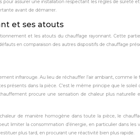
ues pour assurer une installation respectant les règles de sûret
tante avant de démarrer.
t et ses atouts
nctionnement et les atouts du chauffage rayonnant. Cette partie 
défauts en comparaison des autres dispositifs de chauffage prés
ent infrarouge. Au lieu de réchauffer l’air ambiant, comme le fo
es présents dans la pièce. C’est le même principe que le soleil qu
auffement procure une sensation de chaleur plus naturelle et 
 chaleur de manière homogène dans toute la pièce, le chauffa
 peut limiter la consommation d’énergie, en particulier dans les 
tituer plus tard, en procurant une réactivité bien plus rapide.