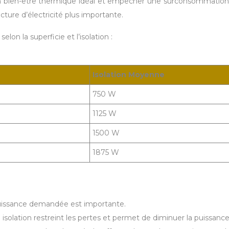
 un bien-être thermique idéal et empêcher une surconsommation
cture d’électricité plus importante.
lon la superficie et l’isolation :
Isolation Moyenne
750 W
1125 W
1500 W
1875 W
 puissance demandée est importante.
solation restreint les pertes et permet de diminuer la puissance