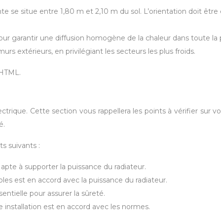
nte se situe entre 1,80 m et 2,10 m du sol. L’orientation doit êtr
pour garantir une diffusion homogène de la chaleur dans toute la 
urs extérieurs, en privilégiant les secteurs les plus froids.
 HTML.
lectrique. Cette section vous rappellera les points à vérifier sur v
é.
nts suivants :
t apte à supporter la puissance du radiateur.
les est en accord avec la puissance du radiateur.
sentielle pour assurer la sûreté.
e installation est en accord avec les normes.