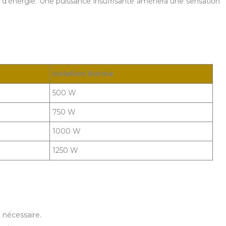
 d’énergie. Une puissance insuffisante amènera une sensation
Isolation Bonne
500 W
750 W
1000 W
1250 W
 nécessaire.